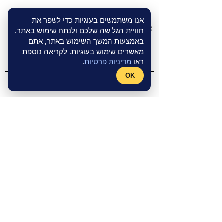
אנו משתמשים בעוגיות כדי לשפר את
אימייל
חוויית הגלישה שלכם ולנתח שימוש באתר.
באמצעות המשך השימוש באתר, אתם
מאשרים שימוש בעוגיות. לקריאה נוספת
ראו
מדיניות פרטיות
.
OK
הודעה
המידע הנשלח מטופס זה מנוהל על ידי משרד
אופיר הרפז בלבד
שליחה
מדיניות פרטיות
אופיר הרפז
טלפון:
04-8833687
נייד:
054-5755868